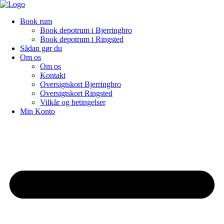
Videre
til
Book rum
indhold
Book depotrum i Bjerringbro
Book depotrum i Ringsted
Sådan gør du
Om os
Om os
Kontakt
Oversigtskort Bjerringbro
Oversigtskort Ringsted
Vilkår og betingelser
Min Konto