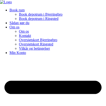
Videre
til
Book rum
indhold
Book depotrum i Bjerringbro
Book depotrum i Ringsted
Sådan gør du
Om os
Om os
Kontakt
Oversigtskort Bjerringbro
Oversigtskort Ringsted
Vilkår og betingelser
Min Konto