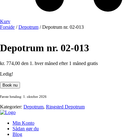
Kurv
Forside
/
Depotrum
/ Depotrum nr. 02-013
Depotrum nr. 02-013
kr.
774,00
den 1. hver måned efter 1 måned gratis
Ledig!
Depotrum
Book nu
nr.
02-
Første betaling: 1. oktober 2026
013
antal
Kategorier:
Depotrum
,
Ringsted Depotrum
Min Konto
Sådan gør du
Blog