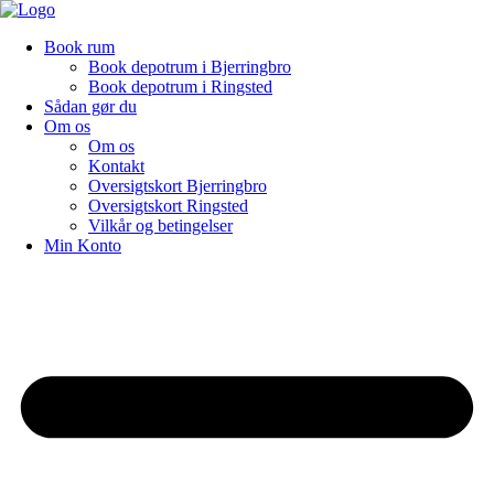
Videre
til
Book rum
indhold
Book depotrum i Bjerringbro
Book depotrum i Ringsted
Sådan gør du
Om os
Om os
Kontakt
Oversigtskort Bjerringbro
Oversigtskort Ringsted
Vilkår og betingelser
Min Konto