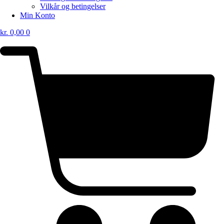
Vilkår og betingelser
Min Konto
kr.
0,00
0