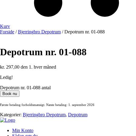
Kurv
Forside
/
Bjerringbro Depotrum
/ Depotrum nr. 01-088
Depotrum nr. 01-088
kr.
297,00
den 1. hver måned
Ledig!
Depotrum nr. 01-088 antal
Book nu
Første betaling forholdsmæssigt. Næste betaling: 1. september 2026
Kategorier:
Bjerringbro Depotrum
,
Depotrum
Min Konto
Sådan gør du