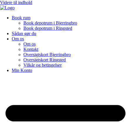
Videre til indhold
Book rum
Book depotrum i Bjerringbro
Book depotrum i Ringsted
Sådan gør du
Om os
Om os
Kontakt
Oversigtskort Bjerringbro
Oversigtskort Ringsted
Vilkår og betingelser
Min Konto